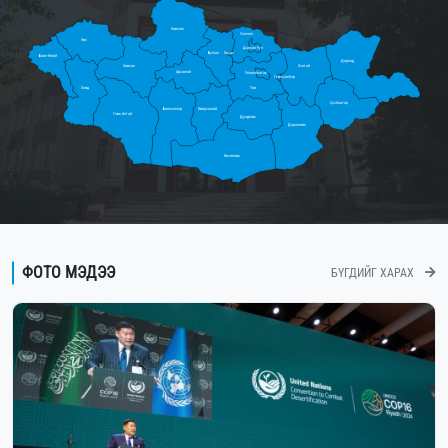
Хөвсгөл
Сэлэнгэ
Увс
Дархан-Уул
Булган
Орхон
Баян-Өлгий
Дорнод
Завхан
Хэнтий
Архангай
Улаанбаатар
Говьсүмбэр
Ховд
Төв
Сүхбаатар
Баянхонгор
Өвөрхангай
Говь-Алтай
Дундговь
Дорноговь
Өмнөговь
ФОТО МЭДЭЭ
БҮГДИЙГ ХАРАХ