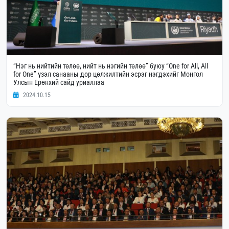
“Нэг нь нийтийн төлөө, нийт нь нэгийн төлөө” буюу “One for All, All
for One” үзэл санааны дор цөлжилтийн эсрэг нэгдэхийг Монгол
Улсын Ерөнхий сайд уриаллаа
2024.10.15