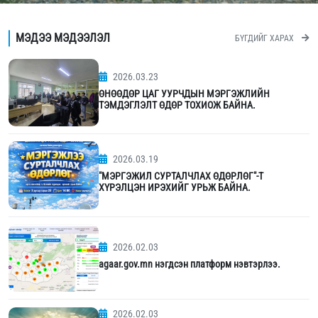
МЭДЭЭ МЭДЭЭЛЭЛ
БҮГДИЙГ ХАРАХ
2026.03.23
ӨНӨӨДӨР ЦАГ УУРЧДЫН МЭРГЭЖЛИЙН
ТЭМДЭГЛЭЛТ ӨДӨР ТОХИОЖ БАЙНА.
2026.03.19
"МЭРГЭЖИЛ СУРТАЛЧЛАХ ӨДӨРЛӨГ"-Т
ХҮРЭЛЦЭН ИРЭХИЙГ УРЬЖ БАЙНА.
2026.02.03
agaar.gov.mn нэгдсэн платформ нэвтэрлээ.
2026.02.03