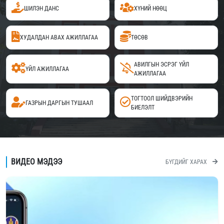
ШИЛЭН ДАНС
ХҮНИЙ НӨӨЦ
ХУДАЛДАН АВАХ АЖИЛЛАГАА
ТӨСӨВ
АВИЛГЫН ЭСРЭГ ҮЙЛ
ҮЙЛ АЖИЛЛАГАА
АЖИЛЛАГАА
ТОГТООЛ ШИЙДВЭРИЙН
ГАЗРЫН ДАРГЫН ТУШААЛ
БИЕЛЭЛТ
ВИДЕО МЭДЭЭ
БҮГДИЙГ ХАРАХ