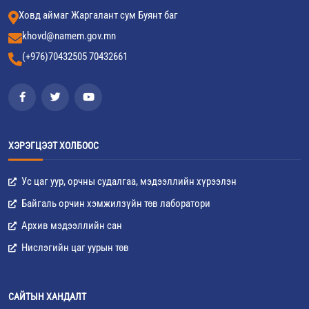
Ховд аймаг Жаргалант сум Буянт баг
khovd@namem.gov.mn
(+976)70432505 70432661
ХЭРЭГЦЭЭТ ХОЛБООС
Ус цаг уур, орчны судалгаа, мэдээллийн хүрээлэн
Байгаль орчин хэмжилзүйн төв лаборатори
Архив мэдээллийн сан
Нислэгийн цаг уурын төв
САЙТЫН ХАНДАЛТ