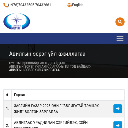
(+976)70432505 70432661
English
Авилгын эсрэг үйл ажиллагаа
НҮҮР
МЭДЭЭЛЛИЙН ИЛ ТОД БАЙДАЛ
АВИЛГЫН ЭСРЭГ ҮЙЛ АЖИЛЛАГААНЫ ИЛ ТОД БАЙДАЛ
АВИЛГЫН ЭСРЭГ ҮЙЛ АЖИЛЛАГАА
#
Гарчиг
ЗАСГИЙН ГАЗАР 2023 ОНЫГ “АВЛИГАТАЙ ТЭМЦЭХ
1.
ЖИЛ” БОЛГОН ЗАРЛАЛАА
АВЛИГААС УРЬДЧИЛАН СЭРГИЙЛЭХ, СОЁН
2.