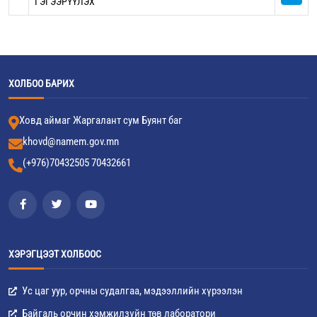
ГЭГЭЭРҮҮЛЭХ
ХОЛБОО БАРИХ
Ховд аймаг Жаргалант сум Буянт баг
khovd@namem.gov.mn
(+976)70432505 70432661
ХЭРЭГЦЭЭТ ХОЛБООС
Ус цаг уур, орчны судалгаа, мэдээллийн хүрээлэн
Байгаль орчин хэмжилзүйн төв лаборатори