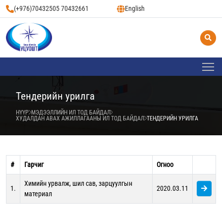
(+976)70432505 70432661
English
Тендерийн урилга
НҮҮР
МЭДЭЭЛЛИЙН ИЛ ТОД БАЙДАЛ
ХУДАЛДАН АВАХ АЖИЛЛАГААНЫ ИЛ ТОД БАЙДАЛ
ТЕНДЕРИЙН УРИЛГА
#
Гарчиг
Огноо
Химийн урвалж, шил сав, зарцуулгын
1.
2020.03.11
материал