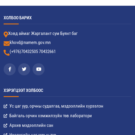
ХОЛБОО БАРИХ
Ховд аймаг Жаргалант сум Буянт баг
khovd@namem.gov.mn
(+976)70432505 70432661
ХЭРЭГЦЭЭТ ХОЛБООС
Ус цаг уур, орчны судалгаа, мэдээллийн хүрээлэн
Байгаль орчин хэмжилзүйн төв лаборатори
Архив мэдээллийн сан