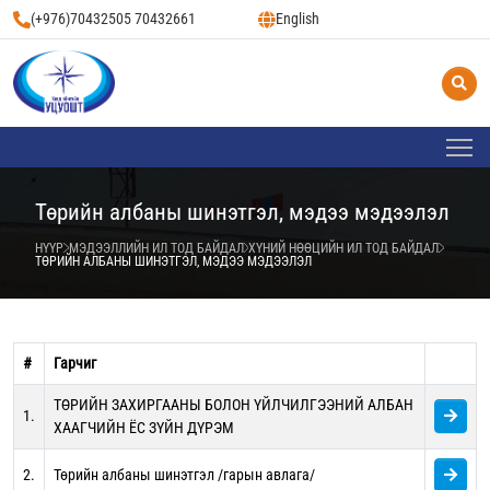
(+976)70432505 70432661
English
Төрийн албаны шинэтгэл, мэдээ мэдээлэл
НҮҮР
МЭДЭЭЛЛИЙН ИЛ ТОД БАЙДАЛ
ХҮНИЙ НӨӨЦИЙН ИЛ ТОД БАЙДАЛ
ТӨРИЙН АЛБАНЫ ШИНЭТГЭЛ, МЭДЭЭ МЭДЭЭЛЭЛ
#
Гарчиг
ТӨРИЙН ЗАХИРГААНЫ БОЛОН ҮЙЛЧИЛГЭЭНИЙ АЛБАН
1.
ХААГЧИЙН ЁС ЗҮЙН ДҮРЭМ
2.
Төрийн албаны шинэтгэл /гарын авлага/