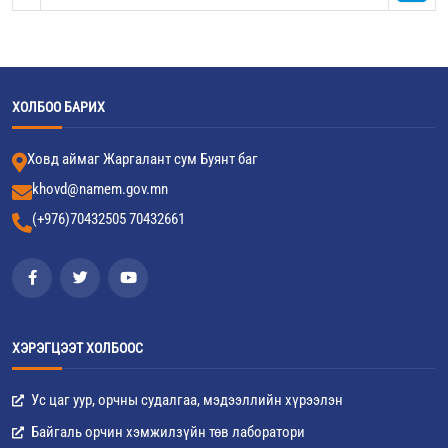
ХОЛБОО БАРИХ
Ховд аймаг Жаргалант сум Буянт баг
khovd@namem.gov.mn
(+976)70432505 70432661
ХЭРЭГЦЭЭТ ХОЛБООС
Ус цаг уур, орчны судалгаа, мэдээллийн хүрээлэн
Байгаль орчин хэмжилзүйн төв лаборатори