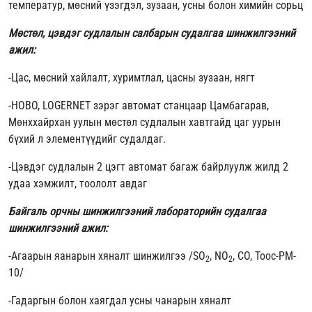
температур, мөсний үзэгдэл, зузаан, усны болон химийн сорьц
Мөстөл, цэвдэг судлалын салбарын судалгаа шинжилгээний
ажил:
-Цас, мөсний хайлалт, хуримтлал, цасны зузаан, нягт
-HOBO, LOGERNET зэрэг автомат станцаар Цамбагарав,
Мөнххайрхан уулын мөстөл судлалын хавтгайд цаг уурын
бүхий л элементүүдийг судалдаг.
-Цэвдэг судлалын 2 цэгт автомат багаж байрлуулж жилд 2
удаа хэмжилт, тоололт авдаг
Байгаль орчны шинжилгээний лабораторийн судалгаа
шинжилгээний ажил:
-Агаарын яанарын хяналт шинжилгээ /SO
, NO
, CO, Тоос-PM-
2
2
10/
-Гадаргын болон хаягдал усны чанарын хяналт