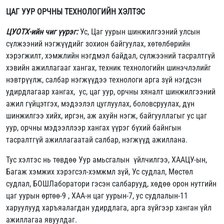
ЦАГ УУР ОРЧНЫ ТЕХНОЛОГИЙН ХЭЛТЭС
ЦУОТХ-ийн чиг үүрэг:
Ус, Цаг уурын шинжилгээний улсын
сүлжээний нэгжүүдийг зохион байгуулах, хөтөлбөрийн
хэрэгжилт, хэмжлийн нэгдмэл байдал, сүлжээний тасралтгүй
хэвийн ажиллагааг хангах, техник технологийн шинэчлэлийг
нэвтрүүлж, салбар нэгжүүдээ технологи арга зүй нэгдсэн
удирдлагаар хангах, ус, цаг уур, орчны хяналт шинжилгээний
ажил гүйцэтгэх, мэдээлэл цуглуулах, боловсруулах, дүн
шинжилгээ хийх, иргэн, аж ахуйн нэгж, байгууллагыг ус цаг
уур, орчны мэдээллээр хангах үүрэг бүхий байнгын
тасралтгүй ажиллагаатай салбар, нэгжүүд ажиллана.
Тус хэлтэс нь төвдөө Уур амьсгалын үйлчилгээ, ХААЦУ-ын,
Багаж хэмжих хэрэгсэл-хэмжмл зүй, Ус судлал, Мөстөл
судлал, БОШЛаборатори гэсэн салбарууд, хөдөө орон нутгийн
цаг уурын өртөө-9 , ХАА-н цаг уурын-7, ус судлалын-11
харуулууд харъяалагдан удирдлага, арга зүйгээр ханган үйл
ажиллагаа явуулдаг.