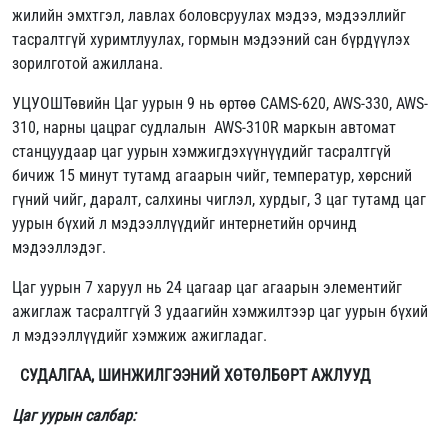
жилийн эмхтгэл, лавлах боловсруулах мэдээ, мэдээллийг
тасралтгүй хуримтлуулах, гормын мэдээний сан бүрдүүлэх
зорилготой ажиллана.
УЦУОШТөвийн Цаг уурын 9 нь өртөө CAMS-620, AWS-330, AWS-
310, нарны цацраг судлалын AWS-310R маркын автомат
станцуудаар цаг уурын хэмжигдэхүүнүүдийг тасралтгүй
бичиж 15 минут тутамд агаарын чийг, температур, хөрсний
гүний чийг, даралт, салхины чиглэл, хурдыг, 3 цаг тутамд цаг
уурын бүхий л мэдээллүүдийг интернетийн орчинд
мэдээллэдэг.
Цаг уурын 7 харуул нь 24 цагаар цаг агаарын элементийг
ажиглаж тасралтгүй 3 удаагийн хэмжилтээр цаг уурын бүхий
л мэдээллүүдийг хэмжиж ажигладаг.
СУДАЛГАА, ШИНЖИЛГЭЭНИЙ ХӨТӨЛБӨРТ АЖЛУУД
Цаг уурын салбар: