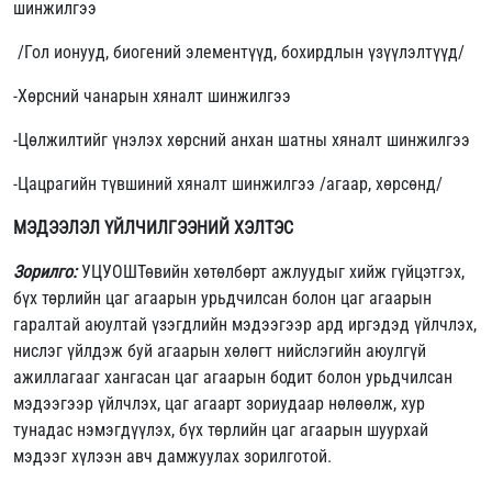
шинжилгээ
/Гол ионууд, биогений элементүүд, бохирдлын үзүүлэлтүүд/
-Хөрсний чанарын хяналт шинжилгээ
-Цөлжилтийг үнэлэх хөрсний анхан шатны хяналт шинжилгээ
-Цацрагийн түвшиний хяналт шинжилгээ /агаар, хөрсөнд/
МЭДЭЭЛЭЛ ҮЙЛЧИЛГЭЭНИЙ ХЭЛТЭС
Зорилго:
УЦУОШТөвийн хөтөлбөрт ажлуудыг хийж гүйцэтгэх,
бүх төрлийн цаг агаарын урьдчилсан болон цаг агаарын
гаралтай аюултай үзэгдлийн мэдээгээр ард иргэдэд үйлчлэх,
нислэг үйлдэж буй агаарын хөлөгт нийслэгийн аюулгүй
ажиллагааг хангасан цаг агаарын бодит болон урьдчилсан
мэдээгээр үйлчлэх, цаг агаарт зориудаар нөлөөлж, хур
тунадас нэмэгдүүлэх, бүх төрлийн цаг агаарын шуурхай
мэдээг хүлээн авч дамжуулах зорилготой.