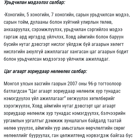
Урьдчилан мэдээлэх салбар:
-
Хоногийн, 5 хоногийн, 7 хоногийн, сарын урьдчилсан мэдээ,
сарын тойм, дулааны болон хүйтний улирлын төлөв,
анхааруулах, сэрэмжлүүлэх, урьдчилан сэргийлэх мэдээ
гаргаж ард иргэдэд үйлчлэх, Ховд аймгийн болон баруун
бүсийн нутаг дэвсгэрт нислэг үйлдэж буй агаарын хөлөгт
нислэгийн аюулгүй ажиллагааг хангасан цаг агаарын бодит
болон урьдчилсан мэдээгээр үйлчилж ажилладаг.
Цаг агаарт зориудаар нөлөөлөх салбар:
Монгол улсын засгийн газрын 2007 оны 96-р тогтоолоор
батлагдсан “Цаг агаарт зориудаар нөлөөлж хур тунадас
нэмэгдүүлэх үйл ажиллагааг” хөгжүүлэх хөтөлбөрийг
хэрэгжүүлэх, Ховд аймгийн нутаг дэвсгэрт цаг агаарт
зориудаар нөлөөлж хур тунадас нэмэгдүүлэх, бэлчээрийн
ургамлын ургалтыг дэмжиж зуншлагын байдалд таатай
нөлөө үзүүлэх, аймгийн уур амьсгалын өөрчлөлтийн сөрөг
нөлөөллийг бууруулах, ган цөлжилтөнд нэрвэгдэж байгаа бүс