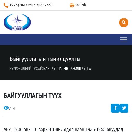
(+976)70432505 70432661
English
Байгууллагын танилцуулга
НҮҮР
БИДНИЙ ТУХАЙ
БАЙГУУЛЛАГЫН ТАНИЛЦУУЛГА
БАЙГУУЛЛАГЫН ТҮҮХ
714
Анх 1936 оны 10 сарын 1-ний өдөр нээн 1936-1955 онуудад