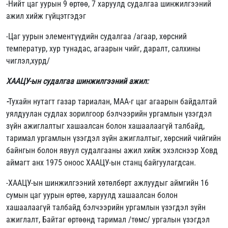
-Нийт цаг уурын 9 өртөө, 7 харуулд судалгаа шинжилгээний
ажил хийж гүйцэтгэдэг
-Цаг уурын элементүүдийн судалгаа /агаар, хөрсний
температур, хур тунадас, агаарын чийг, даралт, салхины
чиглэл,хурд/
ХААЦУ-ын судалгаа шинжилгээний ажил:
-
Тухайн нутагт газар тариалан, МАА-г цаг агаарын байдалтай
уялдуулан судлах зорилгоор бэлчээрийн ургамлын үзэгдэл
зүйн ажиглалтыг хашаалсан болон хашаалаагүй талбайд,
таримал ургамлын үзэгдэл зүйн ажиглалтыг, хөрсний чийгийн
байнгын болон явуул судалгааны ажил хийж эхэлснээр Ховд
аймагт анх 1975 оноос ХААЦУ-ын станц байгуулагдсан.
-ХААЦУ-ын шинжилгээний хөтөлбөрт ажлуудыг аймгийн 16
сумын цаг уурын өртөө, харуулд хашаалсан болон
хашаалаагүй талбайд бэлчээрийн ургамлын үзэгдэл зүйн
ажиглалт, Байтаг өртөөнд таримал /төмс/ ургалын үзэгдэл