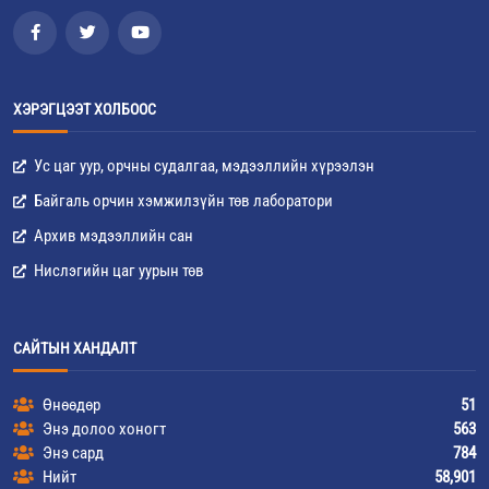
ХЭРЭГЦЭЭТ ХОЛБООС
Ус цаг уур, орчны судалгаа, мэдээллийн хүрээлэн
Байгаль орчин хэмжилзүйн төв лаборатори
Архив мэдээллийн сан
Нислэгийн цаг уурын төв
САЙТЫН ХАНДАЛТ
Өнөөдөр
51
Энэ долоо хоногт
563
Энэ сард
784
Нийт
58,901