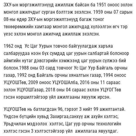
ЗХУ-ын мэргэжилтэнүүд ажиллаж байсан ба 1951 оноос эхлэн
монгол ажилчдыг сурган бэлтгэж эхэлсэн. 1959 оны 07 сарын
08-ны өдөр ЗХУ-ын мэргэжилтэнүүд багаж тоног
төхөөрөмжийн хамтаар монгол ажилчдад хүлээлгэн өгч тэр
үеэс эхлэн монгол ажилчид ажиллаж эхэлсэн.
1962 онд Ус Цаг Уурын товчоо байгуулагдаж харъяа
салбаруудаа нээн бүх сумдад цаг уурын салбартай болсноор
аймгийн нутаг дэвсгэрийн хэмжээнд цаг уурын сүлжээ бий
болсон.1988 оны 03 сард товчоог Ус Цаг Уур Байгаль орчны
газар, 1992 онд Байгаль орчны хяналтын газар, 1994 оноос
УЦУОШТөв, 2009 оноос УЦУОШАлба, 2016 оны 11 сараас
эхлэн УЦУОШГазар, 2018 оны 04 сараас эхлэн УЦУОГТөв
гэсэн нэршилтэйгээр үйл ажилгааны явуулж ирсэн.
УЦУОШТөв нь батлагдсан 96, гэрээт 3 нийт 99 ажилтантай.
Үндсэн бүтцийн хувьд Захиргаа,санхүү аж ахуйн хэлтэс,
Урьдчилан мэдээлэх хэлтэс, Цаг уур орчны технологийн
хэлтэс гэсэн 3 хэлтэстэйгээр үйл ажиллагаа явуулдаг.