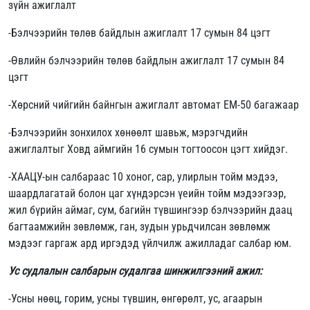
зүйн ажиглалт
-Бэлчээрийн төлөв байдлын ажиглалт 17 сумын 84 цэгт
-Өвлийн бэлчээрийн төлөв байдлын ажиглалт 17 сумын 84
цэгт
-Хөрсний чийгийн байнгын ажиглалт автомат EM-50 багажаар
-Бэлчээрийн зонхилох хөнөөлт шавьж, мэрэгчдийн
ажиглалтыг Ховд аймгийн 16 сумын тогтоосон цэгт хийдэг.
-ХААЦУ-ын салбараас 10 хоног, сар, улирлын тойм мэдээ,
шаардлагатай болон цаг хүндэрсэн үеийн тойм мэдээгээр,
жил бүрийн аймаг, сум, багийн түвшингээр бэлчээрийн даац
багтаамжийн зөвлөмж, ган, зудын урьдчилсан зөвлөмж
мэдээг гаргаж ард иргэдэд үйлчилж ажилладаг салбар юм.
Ус судлалын салбарын судалгаа шинжилгээний ажил:
-Усны нөөц, горим, усны түвшин, өнгөрөлт, ус, агаарын