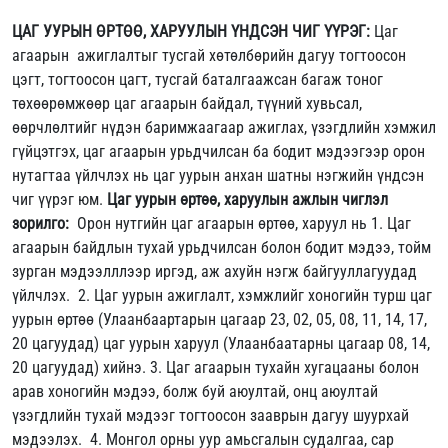
ЦАГ УУРЫН ӨРТӨӨ, ХАРУУЛЫН ҮНДСЭН ЧИГ ҮҮРЭГ:
Цаг
агаарын ажиглалтыг тусгай хөтөлбөрийн дагуу тогтоосон
цэгт, тогтоосон цагт, тусгай баталгаажсан багаж тоног
төхөөрөмжөөр цаг агаарын байдал, түүний хувьсал,
өөрчлөлтийг нүдэн баримжаагаар ажиглах, үзэгдлийн хэмжил
гүйцэтгэх, цаг агаарын урьдчилсан ба бодит мэдээгээр орон
нутагтаа үйлчлэх нь цаг уурын анхан шатны нэгжийн үндсэн
чиг үүрэг юм.
Цаг уурын өртөө, харуулын ажлын чиглэл
зорилго:
Орон нутгийн цаг агаарын өртөө, харуул нь 1. Цаг
агаарын байдлын тухай урьдчилсан болон бодит мэдээ, тойм
зурган мэдээлллээр иргэд, аж ахуйн нэгж байгууллагуудад
үйлчлэх. 2. Цаг уурын ажиглалт, хэмжлийг хоногийн турш цаг
уурын өртөө (Улаанбаартарын цагаар 23, 02, 05, 08, 11, 14, 17,
20 цагуудад) цаг уурын харуул (Улаанбаатарны цагаар 08, 14,
20 цагуудад) хийнэ. 3. Цаг агаарын тухайн хугацааны болон
арав хоногийн мэдээ, болж буй аюултай, онц аюултай
үзэгдлийн тухай мэдээг тогтоосон зааврын дагуу шуурхай
мэдээлэх. 4. Монгол орны уур амьсгалын судалгаа, сар