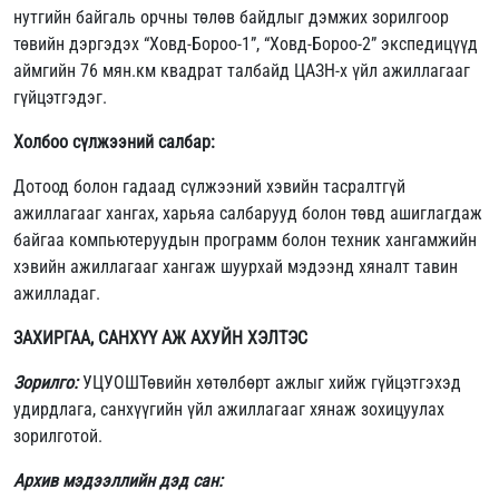
нутгийн байгаль орчны төлөв байдлыг дэмжих зорилгоор
төвийн дэргэдэх “Ховд-Бороо-1”, “Ховд-Бороо-2” экспедицүүд
аймгийн 76 мян.км квадрат талбайд ЦАЗН-х үйл ажиллагааг
гүйцэтгэдэг.
Холбоо сүлжээний салбар:
Дотоод болон гадаад сүлжээний хэвийн тасралтгүй
ажиллагааг хангах, харьяа салбарууд болон төвд ашиглагдаж
байгаа компьютеруудын программ болон техник хангамжийн
хэвийн ажиллагааг хангаж шуурхай мэдээнд хяналт тавин
ажилладаг.
ЗАХИРГАА, САНХҮҮ АЖ АХУЙН ХЭЛТЭС
Зорилго:
УЦУОШТөвийн хөтөлбөрт ажлыг хийж гүйцэтгэхэд
удирдлага, санхүүгийн үйл ажиллагааг хянаж зохицуулах
зорилготой.
Архив мэдээллийн дэд сан: