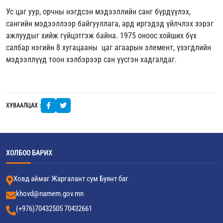
Ус цаг уур, орчны нэгдсэн мэдээллийн санг бүрдүүлэх,
сангийн мэдээллээр байгууллага, ард иргэдэд үйлчлэх зэрэг
ажлуудыг хийж гүйцэтгэж байна. 1975 оноос хойших бүх
салбар нэгийн 8 хугацааны цаг агаарын элемент, үзэгдлийн
мэдээллүүд тоон хэлбэрээр сан үүсгэн хадгалдаг.
ХУВААЛЦАХ :
ХОЛБОО БАРИХ
Ховд аймаг Жаргалант сум Буянт баг
khovd@namem.gov.mn
(+976)70432505 70432661