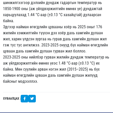
шинжилгээгээр дэлхийн дундаж гадаргын температур нь
1850-1900 оны (аж үйлдвэржилтийн өмнөх үе) дундажтай
харьцуулахад 1.44 °C-аар (±0.13 °C хазайцтай) дулаарсан
байна.
Эдгээр найман өгөгдлийн цувааны хоёр нь 2025 оныг 176
жилийн хэмжилтийн түүхэн дэх хоёр дахь хамгийн дулаан
жил, харин үлдсэн зургаа нь гурав дахь хамгийн дулаан жил
гэж тус тус ангилжээ. 2023-2025 онууд бүх найман өгөгдлийн
цуваан дахь хамгийн дулаан гурван жил боллоо.
2023-2025 оны нийлбэр гурван жилийн дундаж температур нь
аж үйлдвэржилтийн өмнөх үеэс 1.48 °C-аар (±0.13 °C) их
байна. Мөн сүүлийн арван нэгэн жил (2015–2025) нь бүх
найман өгөгдлийн цуваан дахь хамгийн дулаан жилүүд
байсныг мэдээллээ.
ХУВААЛЦАХ :