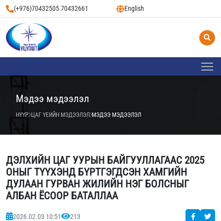
(+976)70432505 70432661
English
Мэдээ мэдээлэл
НҮҮР
ЦАГ ҮЕИЙН МЭДЭЭЛЭЛ
МЭДЭЭ МЭДЭЭЛЭЛ
ДЭЛХИЙН ЦАГ УУРЫН БАЙГУУЛЛАГААС 2025
ОНЫГ ТҮҮХЭНД БҮРТГЭГДСЭН ХАМГИЙН
ДУЛААН ГУРВАН ЖИЛИЙН НЭГ БОЛСНЫГ
АЛБАН ЁСООР БАТАЛЛАА
2026.02.03 10:51
213