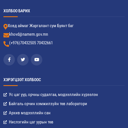
ХОЛБОО БАРИХ
Ховд аймаг Жаргалант сум Буянт баг
khovd@namem.gov.mn
(+976)70432505 70432661
ХЭРЭГЦЭЭТ ХОЛБООС
Ус цаг уур, орчны судалгаа, мэдээллийн хүрээлэн
Байгаль орчин хэмжилзүйн төв лаборатори
Архив мэдээллийн сан
Нислэгийн цаг уурын төв