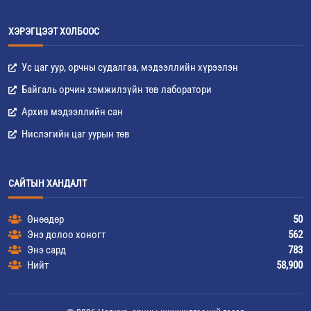
ХЭРЭГЦЭЭТ ХОЛБООС
Ус цаг уур, орчны судалгаа, мэдээллийн хүрээлэн
Байгаль орчин хэмжилзүйн төв лаборатори
Архив мэдээллийн сан
Нислэгийн цаг уурын төв
САЙТЫН ХАНДАЛТ
Өнөөдөр
50
Энэ долоо хоногт
562
Энэ сард
783
Нийт
58,900