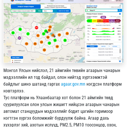
Монгол Улсын нийслэл, 21 аймгийн төвийн агаарын чанарын
мэдээллийн ил тод байдал, олон нийтэд хүртээмжтэй
байдлыг шинэ шатанд гаргах
agaar.gov.mn
нэгдсэн платформ
нэвтэрлээ.
Тус платформ нь Улаанбаатар хот болон 21 аймгийн төвд
суурилуулсан олон улсын жишигт нийцсэн агаарын чанарын
автомат станцуудын мэдээллийг бодит цагийн горимоор
нэгтгэн хүргэх боломжийг бүрдүүлж байна. Агаар дахь
хүхэрлэг хий, азотын ислүүд, РМ2.5, РМ10 тоосонцор, озон,