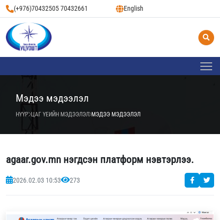
(+976)70432505 70432661
English
Мэдээ мэдээлэл
НҮҮР
ЦАГ ҮЕИЙН МЭДЭЭЛЭЛ
МЭДЭЭ МЭДЭЭЛЭЛ
agaar.gov.mn нэгдсэн платформ нэвтэрлээ.
2026.02.03 10:53
273