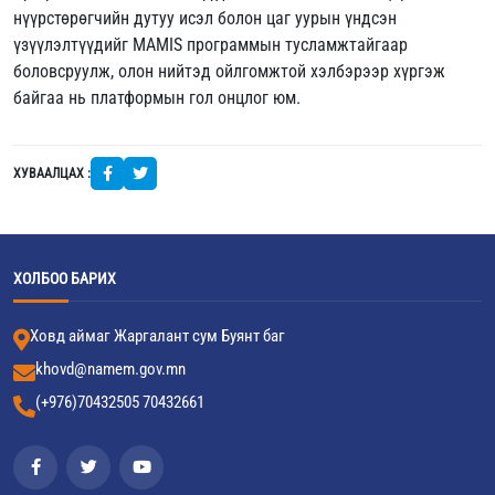
нүүрстөрөгчийн дутуу исэл болон цаг уурын үндсэн
үзүүлэлтүүдийг MAMIS программын тусламжтайгаар
боловсруулж, олон нийтэд ойлгомжтой хэлбэрээр хүргэж
байгаа нь платформын гол онцлог юм.
ХУВААЛЦАХ :
ХОЛБОО БАРИХ
Ховд аймаг Жаргалант сум Буянт баг
khovd@namem.gov.mn
(+976)70432505 70432661