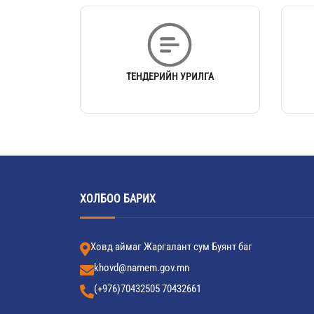
ТЕНДЕРИЙН УРИЛГА
ХОЛБОО БАРИХ
Ховд аймаг Жаргалант сум Буянт баг
khovd@namem.gov.mn
(+976)70432505 70432661