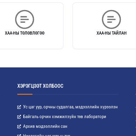
ХАА-НЫ ТӨЛӨВЛӨГӨӨ
ХАА-НЫ ТАЙЛАН
ХЭРЭГЦЭЭТ ХОЛБООС
Ус цаг уур, орчны судалгаа, мэдээллийн хүрээлэн
Байгаль орчин хэмжилзүйн төв лаборатори
Архив мэдээллийн сан