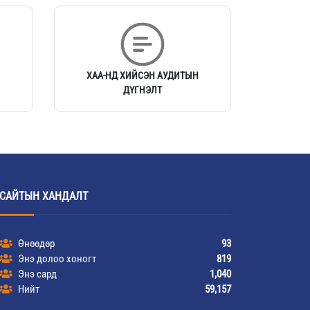
ХАА-НД ХИЙСЭН АУДИТЫН
ДҮГНЭЛТ
САЙТЫН ХАНДАЛТ
Өнөөдөр
93
Энэ долоо хоногт
819
Энэ сард
1,040
Нийт
59,157