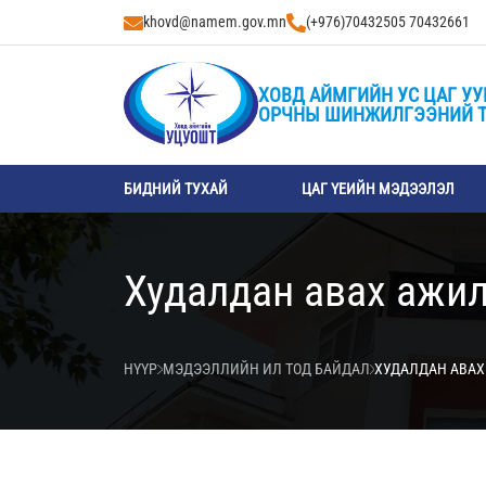
khovd@namem.gov.mn
(+976)70432505 70432661
ХОВД АЙМГИЙН УС ЦАГ УУ
ОРЧНЫ ШИНЖИЛГЭЭНИЙ 
БИДНИЙ ТУХАЙ
ЦАГ ҮЕИЙН МЭДЭЭЛЭЛ
Худалдан авах ажил
НҮҮР
МЭДЭЭЛЛИЙН ИЛ ТОД БАЙДАЛ
ХУДАЛДАН АВАХ